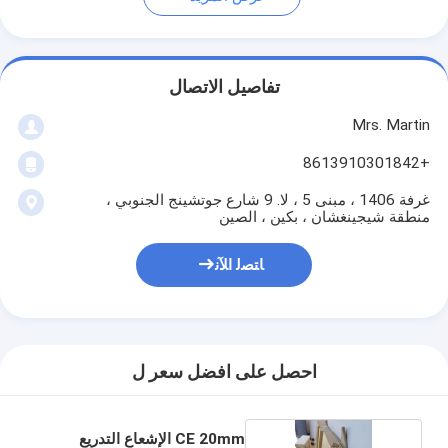
تفاصيل الاتصال
Mrs. Martin
+8613910301842
غرفة 1406 ، مبنى 5 ، لا. 9 شارع جوتشينج الجنوبي ،
منطقة شيجينغشان ، بكين ، الصين
ﺎﺘﺼﻟ ﺍﻶﻧ
احصل على افضل سعر ل
CE 20mm الإشعاع التدريع