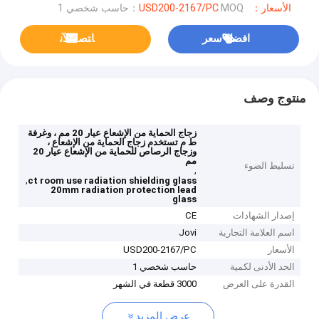
الأسعار：USD200-2167/PC
MOQ：حاسب شخصي 1
افضل سعر
ﺎﺘﺼﻟ ﺍﻶﻧ
منتوج وصف
زجاج الحماية من الإشعاع عيار 20 مم ، وغرفة
ط م تستخدم زجاج الحماية من الإشعاع ،
وزجاج الرصاص للحماية من الإشعاع عيار 20
مم
تسليط الضوء
,
,
ct room use radiation shielding glass
20mm radiation protection lead
glass
إصدار الشهادات
CE
اسم العلامة التجارية
Jovi
الأسعار
USD200-2167/PC
الحد الأدنى لكمية
حاسب شخصي 1
القدرة على العرض
3000 قطعة في الشهر
عرض المزيد