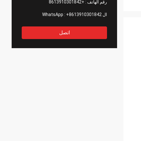
رقم الهاتف :
+8613910301842
ال WhatsApp :
+8613910301842
اتصل