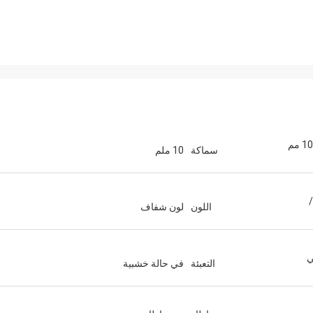
زجاج رصاصي للحماية من الإشعاع بسماكة 10 مم
سماكة
10 ملم
12 مم /
اللون
لون شفاف
ي
التعبئة
في حالة خشبية