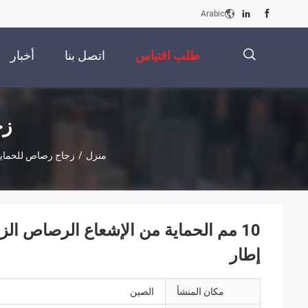
Arabic
طلب اقتباس
اتصل بنا
أخبار
描
زج
منزل
/
زجاج رصاص للحماية
述
إطار
مكان المنشأ
الصين