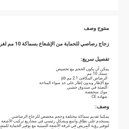
منتوج وصف
زجاج رصاصي للحماية من الإشعاع بسماكة 10 مم لغرفة الأشعة السينية بدون إطار
تفصيل سريع:
يمكن أن يكون الحجم مع تخصيص
· سمك 10 مم
· الرصاص المكافئ 2.1 مم pb
مع الإطار وبدون إطار على حد سواء المتاحة
· التعبئة في صندوق خشبي
· موك منخفضة
· شهادة CE
وصف:
يمكننا تقديم سماكة مختلفة وحجم مخصص للزجاج الرصاصي. 
يستخدم على نطاق واسع وبشكل رئيسي في مشاريع تركيب الأشعة ال
لتوفير رؤية المريض في غرفة الأشعة السينية مع توفير الحماية للم