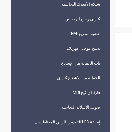
شبكة الأسلاك النحاسية
X راي زجاج الرصاص
حشية التدريع EMI
نسيج موصل كهربائيا
باب الحماية من الإشعاع
الحماية من الإشعاع X راي
فاراداي كيج MRI
صوف الأسلاك النحاسية
إضاءة LED للتصوير بالرنين المغناطيسي