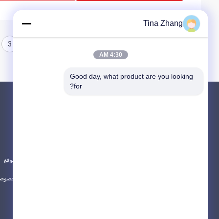
Tina Zhang
3
2
1
4:30 AM
Good day, what product are you looking 
for?
المنتجات
حول
الحماية من الإشعاع النووي
أخبار
كاشف الإشعاع النووي
الحالات
تدريع رقائق النحاس
خريطة الموقع
جميع الفئات
سياسة الخصوصي