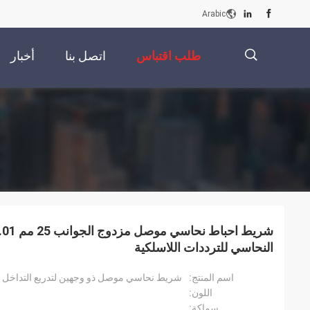
Arabic
طلب اقتباس
اتصل بنا
أخبار
描
述
النحاسي للترددات اللاسلكية
اسم المنتج:
شريط نحاسي موصل ذو وجهين لتدريع التداخل ا
اللون:
سماكة: