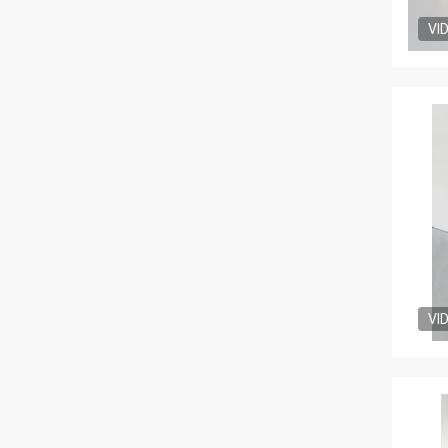
VI
VI