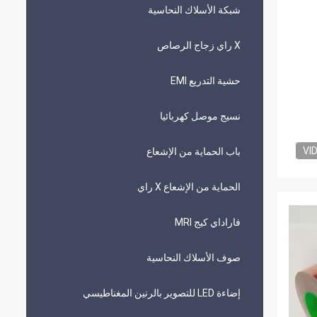
شبكة الأسلاك النحاسية
X راي زجاج الرصاص
حشية التدريع EMI
نسيج موصل كهربائيا
VI
باب الحماية من الإشعاع
الحماية من الإشعاع X راي
فاراداي كيج MRI
صوف الأسلاك النحاسية
إضاءة LED للتصوير بالرنين المغناطيسي