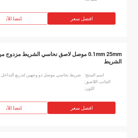
افضل سعر
ﺎﺘﺼﻟ ﺍﻶﻧ
0.1mm 25mm موصل لاصق نحاسي الشريط مزد
الشريط
اسم المنتج:
شريط نحاسي موصل ذو وجهين لتدريع التداخل ا
الجانب اللاصق:
اللون:
افضل سعر
ﺎﺘﺼﻟ ﺍﻶﻧ