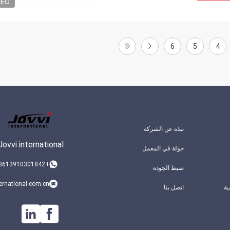
DEO
6
5
4
نبذة عن الشركة
Jovvi international
جولة في المعمل
+8613910301842
ضبط الجودة
ernational.com.cn
ة
اتصل بنا