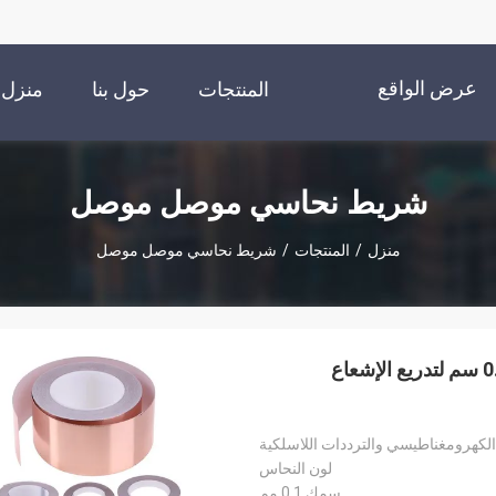
عرض الواقع
المنتجات
حول بنا
منزل
الافتراضي
شريط نحاسي موصل موصل
منزل
/
المنتجات
/
شريط نحاسي موصل موصل
شريط احباط نحاسي موصل مزدوج الجوانب 25 مم 0.01 سم لتدريع الإشعاع
لكهرومغناطيسي والترددات اللاسلكية
لون النحاس
سمك 0.1 مم