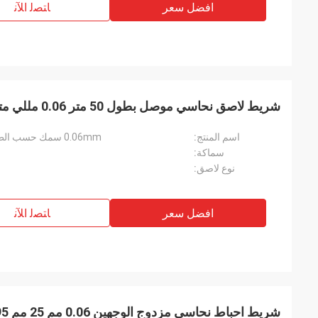
افضل سعر
ﺎﺘﺼﻟ ﺍﻶﻧ
شريط لاصق نحاسي موصل بطول 50 متر 0.06 مللي متر
اسم المنتج:
0.06mm سمك حسب الطلب حجم موصل شريط لاصق نحاسي
سماكة:
نوع لاصق:
افضل سعر
ﺎﺘﺼﻟ ﺍﻶﻧ
شريط احباط نحاسي مزدوج الوجهين 0.06 مم 25 مم 99.95