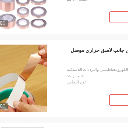
DEO
وج من جانب لاصق حراري موصل
لكهرومغناطيسي والترددات اللاسلكية
جانب واحد
لون النحاس
DEO