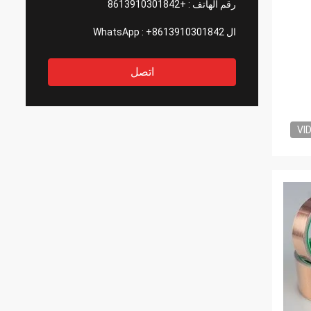
رقم الهاتف :
+8613910301842
ال WhatsApp :
+8613910301842
اتصل
VI