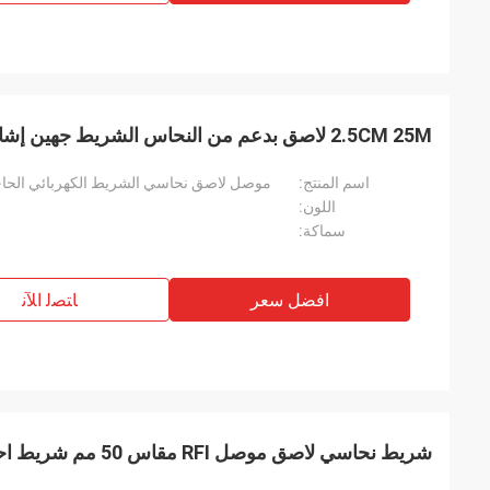
2.5CM 25M لاصق بدعم من النحاس الشريط جهين إشارة كهرباء
اسم المنتج:
موصل لاصق نحاسي الشريط الكهربائي الحاجز الكهرب
اللون:
سماكة:
افضل سعر
ﺎﺘﺼﻟ ﺍﻶﻧ
شريط نحاسي لاصق موصل RFI مقاس 50 مم شريط احباط مزدوج الوجه حماية EMI