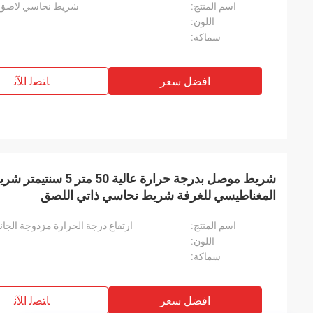
اسم المنتج:
شريط نحاسي لاصق م
اللون:
سماكة:
افضل سعر
ﺎﺘﺼﻟ ﺍﻶﻧ
شريط موصل بدرجة حرارة عالية 
المغناطيسي للغرفة شريط نحاسي ذاتي اللصق
اسم المنتج:
ارتفاع درجة الحرارة مزدوجة الج
اللون:
سماكة:
افضل سعر
ﺎﺘﺼﻟ ﺍﻶﻧ