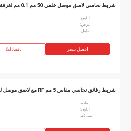
شريط نحاسي لاصق موصل خلفي 50 مم 0.1 مم لغرفة التصوير بالرنين المغناطيسي
اللون:
عرض:
طول:
افضل سعر
ﺎﺘﺼﻟ ﺍﻶﻧ
شريط رقائق نحاسي مقاس 5 مم RF مع لاصق موصل للجيتار و Emi Shielding
مادة:
اللون:
سماكة: