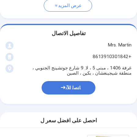
عرض المزيد
تفاصيل الاتصال
Mrs. Martin
+8613910301842
غرفة 1406 ، مبنى 5 ، لا. 9 شارع جوتشينج الجنوبي ،
منطقة شيجينغشان ، بكين ، الصين
ﺎﺘﺼﻟ ﺍﻶﻧ
احصل على افضل سعر ل