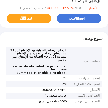
الزجاجي شهادة CE
الأسعار：USD200-2167/PC
MOQ：حاسب شخصي 1
افضل سعر
ﺎﺘﺼﻟ ﺍﻶﻧ
منتوج وصف
الزجاج الرصاص للحماية من الإشعاع عيار 30
مم ، زجاج الرصاص للحماية من الإشعاع
بشهادة CE ، زجاج الحماية من الإشعاع عيار
30 مم
تسليط الضوء
,
ce certificate radiation protection
lead glass
,
30mm radiation shielding glass
إصدار الشهادات
CE
اسم العلامة التجارية
Jovi
الأسعار
USD200-2167/PC
الحد الأدنى لكمية
حاسب شخصي 1
القدرة على العرض
3000 قطعة في الشهر