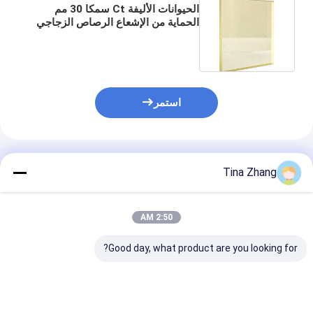
الحيوانات الأليفة Ct سمكا 30 مم
الحماية من الإشعاع الرصاص الزجاجي
شهادة CE
استمر
المنتجات الموصى بها
Tina Zhang
2:50 AM
Good day, what product are you looking for?
5 ملم سمك نظارات
زجاج رصاصي للحماية من
الزجاج المقاوم ل
حماية الأشعة السينية
الإشعاع زجاج رصاصي
عالية المقاومة ل