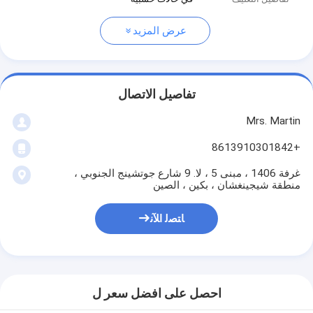
عرض المزيد
تفاصيل الاتصال
Mrs. Martin
+8613910301842
غرفة 1406 ، مبنى 5 ، لا. 9 شارع جوتشينج الجنوبي ،
منطقة شيجينغشان ، بكين ، الصين
ﺎﺘﺼﻟ ﺍﻶﻧ
احصل على افضل سعر ل