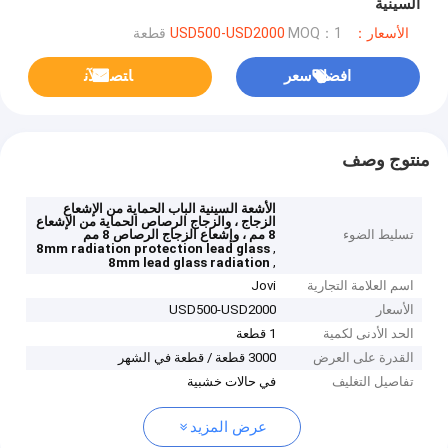
السينية
الأسعار：USD500-USD2000
MOQ：1 قطعة
افضل سعر
ﺎﺘﺼﻟ ﺍﻶﻧ
منتوج وصف
الأشعة السينية الباب الحماية من الإشعاع
الزجاج ، والزجاج الرصاص الحماية من الإشعاع
تسليط الضوء
8 مم ، وإشعاع الزجاج الرصاص 8 مم
,
8mm radiation protection lead glass
,
8mm lead glass radiation
اسم العلامة التجارية
Jovi
الأسعار
USD500-USD2000
الحد الأدنى لكمية
1 قطعة
القدرة على العرض
3000 قطعة / قطعة في الشهر
تفاصيل التغليف
في حالات خشبية
عرض المزيد