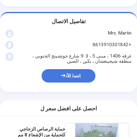
تفاصيل الاتصال
Mrs. Martin
+8613910301842
غرفة 1406 ، مبنى 5 ، لا. 9 شارع جوتشينج الجنوبي ،
منطقة شيجينغشان ، بكين ، الصين
ﺎﺘﺼﻟ ﺍﻶﻧ
احصل على افضل سعر ل
حماية الرصاص الزجاجي
للحماية من الإشعاع 8 مم