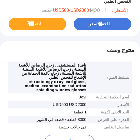
الفحص الطبي
الأسعار：USD500-USD2000
MOQ：1 قطعة
افضل سعر
ﺎﺘﺼﻟ ﺍﻶﻧ
منتوج وصف
نافذة المستشفى ، زجاج الرصاص للأشعة
السينية ، زجاج الرصاص للأشعة السينية
للأشعة السينية ، زجاج نافذة الحماية من
تسليط الضوء
الإشعاع للفحص الطبي
,
,
ct radiology x ray lead glass
medical examination radiation
shielding window glasses
اسم العلامة التجارية
Jovi
الأسعار
USD500-USD2000
الحد الأدنى لكمية
1 قطعة
القدرة على العرض
3000 قطعة / قطعة في الشهر
تفاصيل التغليف
في حالات خشبية