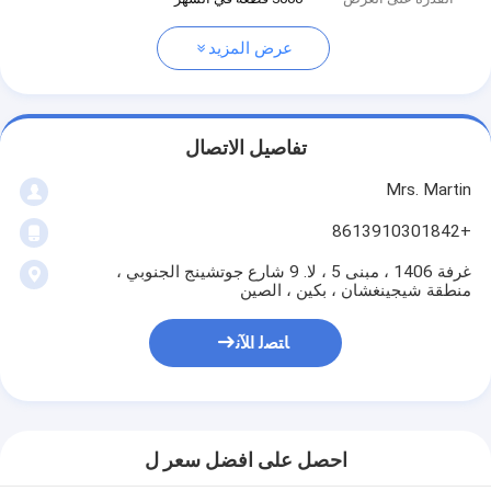
عرض المزيد
تفاصيل الاتصال
Mrs. Martin
+8613910301842
غرفة 1406 ، مبنى 5 ، لا. 9 شارع جوتشينج الجنوبي ،
منطقة شيجينغشان ، بكين ، الصين
ﺎﺘﺼﻟ ﺍﻶﻧ
احصل على افضل سعر ل