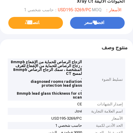
الحيوانات الأليفة Xray Ct
الأسعار：USD195-3269/PC
MOQ：حاسب شخصي 1
افضل سعر
ﺎﺘﺼﻟ ﺍﻶﻧ
منتوج وصف
الزجاج الرصاص للحماية من الإشعاع 8mmpb
، زجاج الرصاص للحماية من الإشعاع للغرف
المشخصة ، سمك الزجاج الرصاص 8mmpb
لمسح CT
,
تسليط الضوء
diagnosed rooms radiation
protection lead glass
,
8mmpb lead glass thickness for ct
scan
إصدار الشهادات
CE
اسم العلامة التجارية
Jovi
الأسعار
USD195-3269/PC
الحد الأدنى لكمية
حاسب شخصي 1
القدرة على العرض
3000 قطعة في الشهر