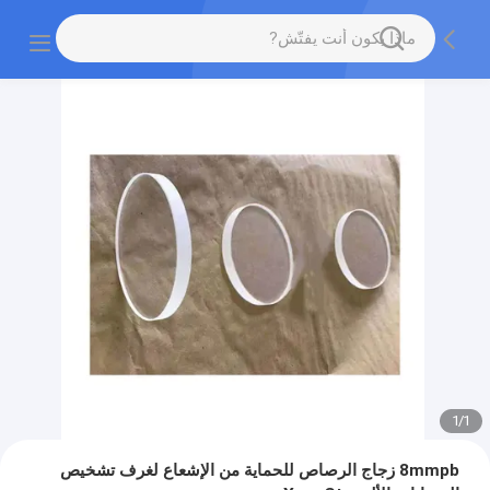
1
/
1
8mmpb زجاج الرصاص للحماية من الإشعاع لغرف تشخيص