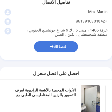
تفاصيل الاتصال
Mrs. Martin
+8613910301842
غرفة 1406 ، مبنى 5 ، لا. 9 شارع جوتشينج الجنوبي ،
منطقة شيجينغشان ، بكين ، الصين
ﺎﺘﺼﻟ ﺍﻶﻧ
احصل على افضل سعر ل
الأبواب المحمية بالأشعة الراديوية لغرف
التصوير بالرنين المغناطيسي الطبي مع
حماية 80dB إلى 120dB