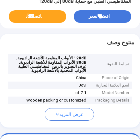
المغناطيسي الطبي مع حماية 80dB إلى 120dB
افضل سعر
ﺎﺘﺼﻟ ﺍﻶﻧ
منتوج وصف
,
120dB الأبواب المقاومة للأشعة الراديوية
,
80dB الأبواب المقاومة للأشعة الراديوية
تسليط الضوء
غرف التصوير بالرنين المغناطيسي الطبية
الأبواب المحمية بالأشعة الراديوية
China
Place of Origin
اسم العلامة التجارية
Jovi
1-cf-7
Model Number
Wooden packing or customized
Packaging Details
عرض المزيد