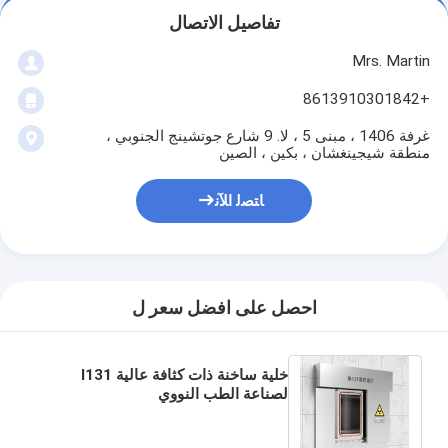
تفاصيل الاتصال
Mrs. Martin
+8613910301842
غرفة 1406 ، مبنى 5 ، لا. 9 شارع جوتشينج الجنوبي ،
منطقة شيجينغشان ، بكين ، الصين
ﺎﺘﺼﻟ ﺍﻶﻧ
احصل على افضل سعر ل
خلية ساخنة ذات كثافة عالية I131
لصناعة الطب النووي