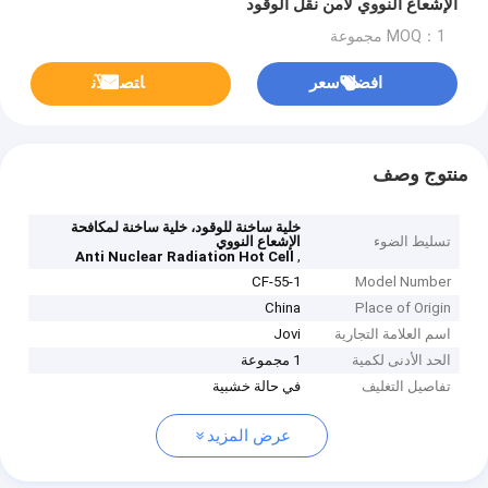
الإشعاع النووي لأمن نقل الوقود
MOQ：1 مجموعة
افضل سعر
ﺎﺘﺼﻟ ﺍﻶﻧ
منتوج وصف
خلية ساخنة للوقود، خلية ساخنة لمكافحة
تسليط الضوء
الإشعاع النووي
,
Anti Nuclear Radiation Hot Cell
1-CF-55
Model Number
China
Place of Origin
اسم العلامة التجارية
Jovi
الحد الأدنى لكمية
1 مجموعة
تفاصيل التغليف
في حالة خشبية
عرض المزيد