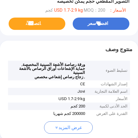
التصوير المقطعي حجم يمكن تخصيصه
الأسعار：USD 1.7-2.9 kg
MOQ：200 كجم
افضل سعر
ﺎﺘﺼﻟ ﺍﻶﻧ
منتوج وصف
,
ورقة رصاصة الأشعة السينية المخصصة
حماية الإشعاعات أوراق الرصاص بالأشعة
تسليط الضوء
السينية
,
زجاج رصاص إشعاعي مخصص
إصدار الشهادات
CE
اسم العلامة التجارية
Jovi
الأسعار
USD 1.7-2.9 kg
الحد الأدنى لكمية
200 كجم
القدرة على العرض
200000 كجم شهريا
عرض المزيد