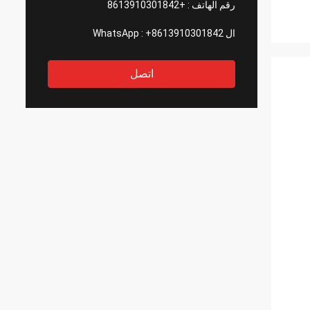
رقم الهاتف :
+8613910301842
ال WhatsApp :
+8613910301842
اتصل