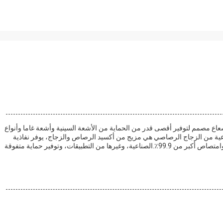
اع مصمم لتوفير أقصى قدر من الحماية من الأشعة السينية وأشعة غاما وأنواع
.مادة التشغيل الإشعاعية من الزجاج الرصاصي هي مزيج من أكسيد الرصاص والزجاج، يوفر نفاذية
عالية في أكثر من 90٪ مع توفير أيضا انتهاء السطح الملمع للغاية وامتصاص أكبر من 99.9٪.الصناعية، وغيرها من التطبيقات، وتوفير حماية متفوقة