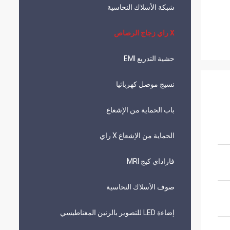
شبكة الأسلاك النحاسية
X راي زجاج الرصاص
حشية التدريع EMI
نسيج موصل كهربائيا
باب الحماية من الإشعاع
الحماية من الإشعاع X راي
فاراداي كيج MRI
صوف الأسلاك النحاسية
إضاءة LED للتصوير بالرنين المغناطيسي