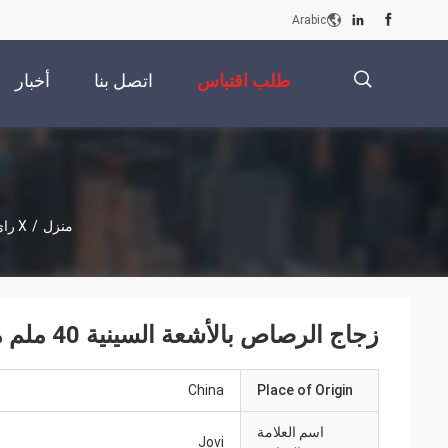
Arabic
طلب اقتباس
اتصل بنا
أخبار
描
منزل
/
X راي زجاج الرصاص
述
زجاج الرصاص بالأشعة السينية 40 ملم مع > 99.9 ٪ امتصاص > 90 ٪ انتقال
China
Place of Origin
اسم العلامة
Jovi