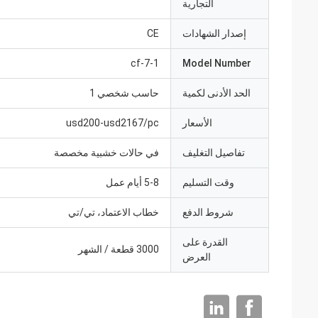
التجارية
إصدار الشهادات
CE
1-cf-7
Model Number
الحد الأدنى لكمية
حاسب شخصي 1
الأسعار
usd200-usd2167/pc
تفاصيل التغليف
في حالات خشبية مخصصة
وقت التسليم
5-8 أيام عمل
شروط الدفع
خطاب الاعتماد، تي/تي
القدرة على
3000 قطعة / الشهر
العرض