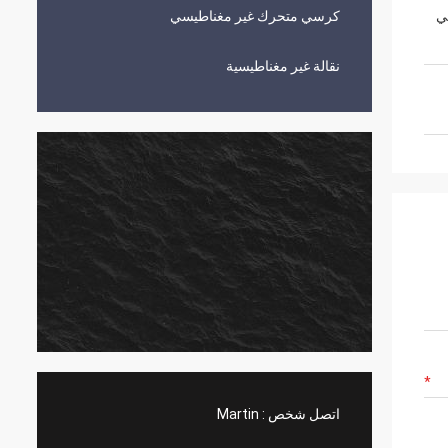
للي متر/40 مللي
كرسي متحرك غير مغناطيسي
نقالة غير مغناطيسية
اتصل شخص :
Martin