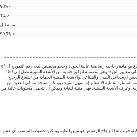
> 90%
< 1%
مستطيل
> 99.9%
هو منتج صلب وشفاف للحماية من الإشعاع مع مادة زجاجية رصاصية عالية الجودة وحجم مخصص. لديه رقم النموذج 1-cf-
7 ومصدر من الصين،حتى تتمكن من التأكد من أنها مصنوعة مع أعلى معايير الجودةوهي مصممة لتوفير حماية من الأشعة السينية تصل إلى 150
حص الإشعاعي الطبي والصناعي،والاشعة السينية الحماية من اشعاع الزجاج
الممتازة لحماية الإشعاع. إنه سهل التثبيت ويمكن استخدامه في العديد من
ية، وغرف الأشعة السينية. فهي متينة للغاية ويمكن أن تتحمل مستويات عالية من
دم زجاج Jovi X Ray Lead حماية فائقة من الإشعاع حتى 150 كيلو فولت.هذا الزجاج الرصاص هو متين للغاية ويمكن تخصيصها لتناسب أي حجم