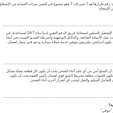
زجاج الرصاص للأشعة السينية (جوفي) مثالي للحماية من الإشعاع، رقم طرازها هو 1-سي إف-7 وهو مصنوع في الصين.ميزات الحماية من الإشعاع
 الإشعاع.
يقدم زجاج الرصاص الأشعة السينية الدعم التقني والخدمة لضمان التشغيل السلس لمنتجاتنا. فريق الدعم التقني لدينا متاح 24/7 لمساعدتك في
 مثل الأسئلة الشائعة، والدلائل التوجيهية وأشرطة الفيديو التثبيت.نحن أيضا
 يكون لديكنحن ملتزمون بتوفير خدمة عملاء ممتازة ودعم فني ممتاز لضمان
أن المنتج آمن من أي تلف أثناء الشحن.يجب أن تكون كل قطعة معبأة بشكل
كون العبوات مغلقة بشريط لاصق قوي لضمان تأمين العبوة.يجب أن تكون
تعامل السليم والنقل لتجنب أي أضرار أخرى أثناء الشحن.
ة؟
 "جوفي".