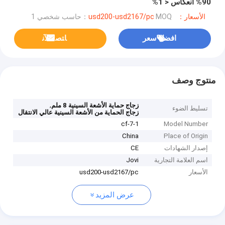
90% انعكاس < 1%
الأسعار：usd200-usd2167/pc
MOQ：حاسب شخصي 1
افضل سعر
ﺎﺘﺼﻟ ﺍﻶﻧ
منتوج وصف
,
زجاج حماية الأشعة السينية 8 ملم
تسليط الضوء
زجاج الحماية من الأشعة السينية عالي الانتقال
1-cf-7
Model Number
China
Place of Origin
إصدار الشهادات
CE
اسم العلامة التجارية
Jovi
الأسعار
usd200-usd2167/pc
عرض المزيد