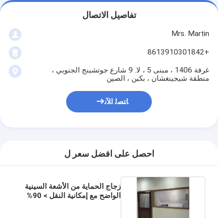
تفاصيل الاتصال
Mrs. Martin
+8613910301842
غرفة 1406 ، مبنى 5 ، لا. 9 شارع جوتشينج الجنوبي ،
منطقة شيجينغشان ، بكين ، الصين
ﺎﺘﺼﻟ ﺍﻶﻧ
احصل على افضل سعر ل
زجاج الحماية من الأشعة السينية
الواضح مع إمكانية النقل > 90%
انعكاس < 1%