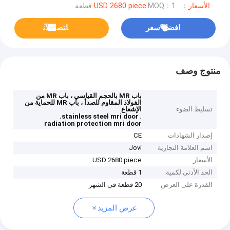
الأسعار：USD 2680 piece
MOQ：1 قطعة
افضل سعر
ﺎﺘﺼﻟ ﺍﻶﻧ
منتوج وصف
باب MR بالحجم القياسي ، باب MR من
الفولاذ المقاوم للصدأ ، باب MR للحماية من
تسليط الضوء
الإشعاع
,
,
stainless steel mri door
radiation protection mri door
إصدار الشهادات
CE
اسم العلامة التجارية
Jovi
الأسعار
USD 2680 piece
الحد الأدنى لكمية
1 قطعة
القدرة على العرض
20 قطعة في الشهر
عرض المزيد