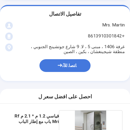
تفاصيل الاتصال
Mrs. Martin
+8613910301842
غرفة 1406 ، مبنى 5 ، لا. 9 شارع جوتشينج الجنوبي ،
منطقة شيجينغشان ، بكين ، الصين
ﺎﺘﺼﻟ ﺍﻶﻧ
احصل على افضل سعر ل
قياسي 1.2 م * 2.1 م Rf
Mri باب مع إطار الباب