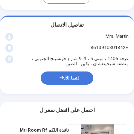
تفاصيل الاتصال
Mrs. Martin
+8613910301842
غرفة 1406 ، مبنى 5 ، لا. 9 شارع جوتشينج الجنوبي ،
منطقة شيجينغشان ، بكين ، الصين
ﺎﺘﺼﻟ ﺍﻶﻧ
احصل على افضل سعر ل
نافذة اللكم Mri Room Rf