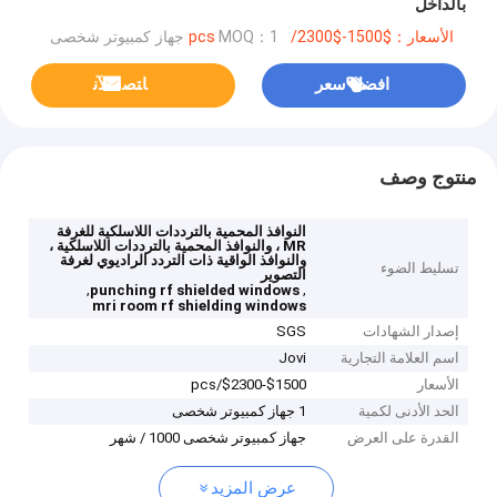
بالداخل
الأسعار：$1500-$2300/pcs
MOQ：1 جهاز كمبيوتر شخصى
افضل سعر
ﺎﺘﺼﻟ ﺍﻶﻧ
منتوج وصف
النوافذ المحمية بالترددات اللاسلكية للغرفة
MR ، والنوافذ المحمية بالترددات اللاسلكية ،
والنوافذ الواقية ذات التردد الراديوي لغرفة
تسليط الضوء
التصوير
,
,
punching rf shielded windows
mri room rf shielding windows
إصدار الشهادات
SGS
اسم العلامة التجارية
Jovi
الأسعار
$1500-$2300/pcs
الحد الأدنى لكمية
1 جهاز كمبيوتر شخصى
القدرة على العرض
جهاز كمبيوتر شخصى 1000 / شهر
عرض المزيد