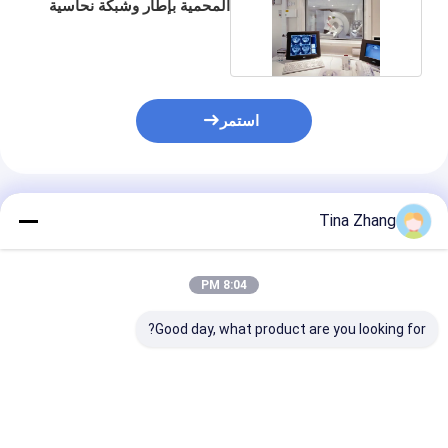
المحمية بإطار وشبكة نحاسية
بالداخل
استمر
المنتجات الموصى بها
Tina Zhang
8:04 PM
Good day, what product are you looking for?
8 مم Emi Shielded
0.9x1.2m Emi RF
جدار التصوير بال
Radiation Shielding
Shielded Windows
المغناط
Windows مع زجاج
للغرفة المغناطيسية
lding Windows