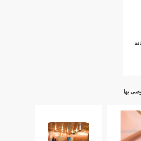
قة:
وصى بها