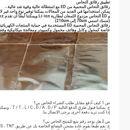
تطبيق رقائق النحاس
رقائق النحاس المحمية من ED مع استطالة عالية وقوة شد عالية ،
يمكن استخدامها في العديد من المجالات.يمكننا توفير نوع واحد غير لام
و ED النحاس مزدوج اللمعان لبطارية Li-ion.ويمكننا أيضًا أن نقدم 2oz إلى 6oz
(سمك اسمي 70um إلى 210um)
رقائق النحاس المحمية ED المستخدمة في حماية المنتجات الكهربائية ،
خاصة كمحول وكابل وهاتف محمول وكمبيوتر ومعالجة ميكانيكية وفض
س 1.كيف أدفع مقابل طلب الشراء الخاص بي؟
ج: يمكننا قبول طرق الدفع التالية: T / T ، L / C ، D / A ، D / P ، ويمكننا أيضًا قبول Westernunion
إذا كنت تريد دفعة أخرى يرجى الاتصال بنا.
س 2.هل يوجد رقم تتبع للمنتج الخاص بي؟
ج: نعم طبعا.نقوم عادة بشحن البضائع الخاصة بك عن طريق EMS ، DHL ، FedEx ، UPS ، TNT مع المسار عبر الإنترنت ،