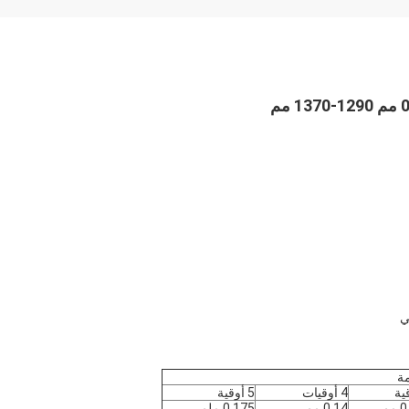
مة
4 أوقيات
5 أوقية
مم
0.14 مم
0.175 ملم