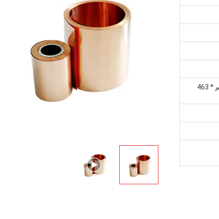
معبأة في علبة خشبية 1500 مم * 330 مم * 463