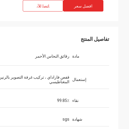
افضل سعر
ﺎﺘﺼﻟ ﺍﻶﻧ
تفاصيل المنتج
مادة
رقائق النحاس الأحمر
قفص فاراداي ، تركيب غرفة التصوير بالرنين
إستعمال
المغناطيسي
نقاء
99.85٪
شهادة
sgs