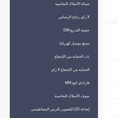
شبكة الأسلاك النحاسية
X راي زجاج الرصاص
حشية التدريع EMI
نسيج موصل كهربائيا
باب الحماية من الإشعاع
الحماية من الإشعاع X راي
فاراداي كيج MRI
صوف الأسلاك النحاسية
إضاءة LED للتصوير بالرنين المغناطيسي