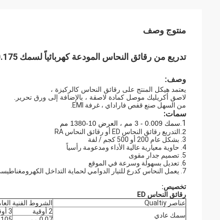
منتوج وصف
تدريع من رقائق النحاس المودعة كهربائياً لسمك 0.175 مم 1290-1370 مم
وصف:
يعتمد هيكل المنتج على رقائق النحاس كالركيزة ،
لاصق أكريليك موصل كمادة لاصقة ، بالإضافة إلى ورق تحرير.
من السهل صنع قفص فاراداي ، غرفة EMI.
سمات:
1.
سمك 0.009 - 3 مم ، العرض 10-1380 مم
2.
التدريع رقائق النحاس ED أو رقائق النحاس RA
3. بشكل عام 200 أو 500 كجم / لفة
4. حاوية معيارية عالية الأداء ومدعومة رأسياً
5. تصميم جدار مقوى
6. تعديل بسهولة وسرعة في الموقع
7. يعمل النحاس كدرع للتيار الدوامي لحماية التداخل الكهرومغناطيسي
تخصيص:
رقائق النحاس ED
عناصر Qualtiy
الشروط الفنية العا
2 أوقية
3 أوقية
سمك عادي
0.07 مم
0.105 