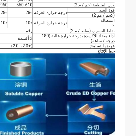
وزن المنطقة (جم / م 2)
560-610
-960
قوة الشد
درجة حرارة الغرفة
≥28
≥28
(كجم / مم 2)
استطالة
درجة حرارة الغرفة
≥10
≥10
٪
نقاط التسرب (نقاط / م 2)
رقم
أداء مضاد للأكسدة بدرجة حرارة عالية (180
لا أكسدة
درجة / ساعة)
عرض التسامح
(+2.0، -2.0)
خط الإنتاج