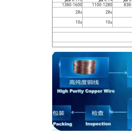
1380-1600
1100-1280
838
≥28
≥28
≥10
≥10