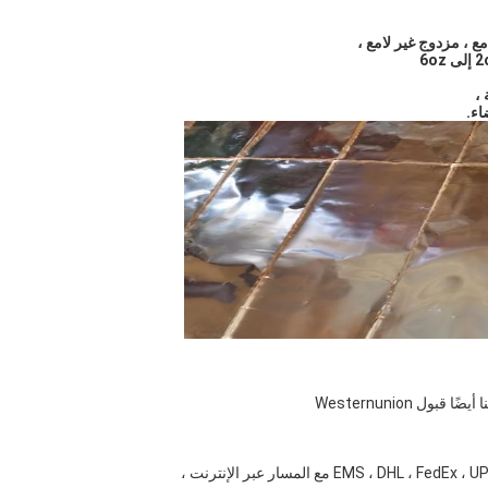
ع ، مزدوج غير لامع ،
اء.