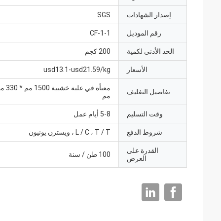
إصدار الشهادات
SGS
رقم الموديل
1-CF-1
الحد الأدنى لكمية
200 كجم
الأسعار
usd13.1-usd21.59/kg
تفاصيل التغليف
مم
وقت التسليم
5-8 أيام عمل
شروط الدفع
L / C ، T / T ، ويسترن يونيون
القدرة على
100 طن / سنة
العرض