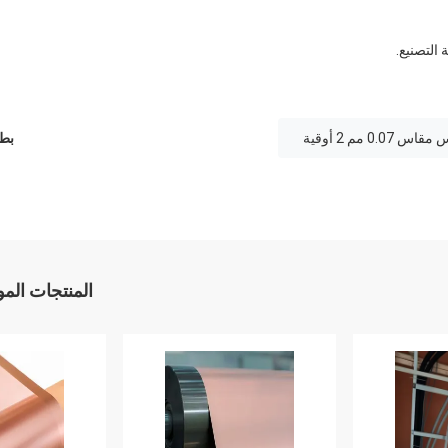
 التصنيع.
0 مم 2 أوقية
بطا
المنتجات الم