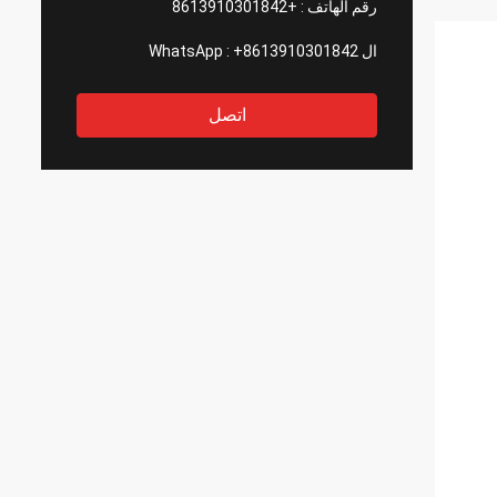
رقم الهاتف :
+8613910301842
ال WhatsApp :
+8613910301842
اتصل