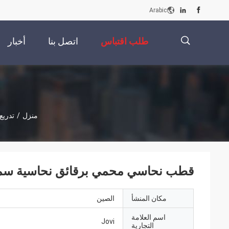
Arabic
طلب اقتباس
اتصل بنا
أخبار
描
منزل
/
تدريع
述
قطب نحاسي محمي برقائق نحاسية سمك 0.175 مم عرض 1290-370
مكان المنشأ
الصين
اسم العلامة
Jovi
التجارية