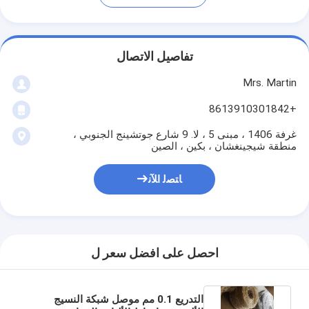
تفاصيل الاتصال
Mrs. Martin
+8613910301842
غرفة 1406 ، مبنى 5 ، لا. 9 شارع جوتشينج الجنوبي ،
منطقة شيجينغشان ، بكين ، الصين
ﺎﺘﺼﻟ ﺍﻶﻧ
احصل على افضل سعر ل
التدريع 0.1 مم موصل شبكة النسيج