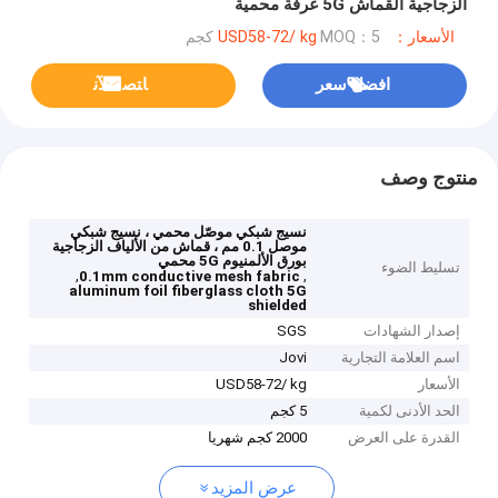
الزجاجية القماش 5G غرفة محمية
الأسعار：USD58-72/ kg
MOQ：5 كجم
افضل سعر
ﺎﺘﺼﻟ ﺍﻶﻧ
منتوج وصف
نسيج شبكي موصّل محمي ، نسيج شبكي
موصل 0.1 مم ، قماش من الألياف الزجاجية
بورق الألمنيوم 5G محمي
تسليط الضوء
,
,
0.1mm conductive mesh fabric
aluminum foil fiberglass cloth 5G
shielded
إصدار الشهادات
SGS
اسم العلامة التجارية
Jovi
الأسعار
USD58-72/ kg
الحد الأدنى لكمية
5 كجم
القدرة على العرض
2000 كجم شهريا
عرض المزيد