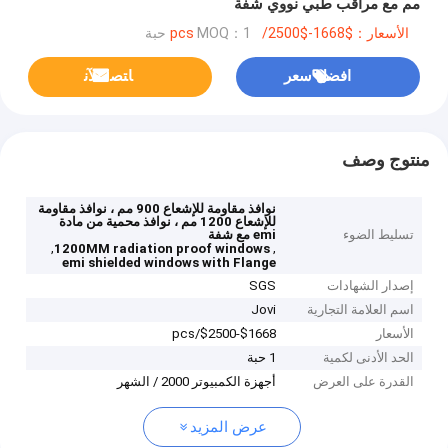
مم مع مراقب طبي نووي شفة
الأسعار：$1668-$2500/pcs
MOQ：1 حبة
افضل سعر
ﺎﺘﺼﻟ ﺍﻶﻧ
منتوج وصف
نوافذ مقاومة للإشعاع 900 مم ، نوافذ مقاومة
للإشعاع 1200 مم ، نوافذ محمية من مادة
تسليط الضوء
emi مع شفة
,
,
1200MM radiation proof windows
emi shielded windows with Flange
إصدار الشهادات
SGS
اسم العلامة التجارية
Jovi
الأسعار
$1668-$2500/pcs
الحد الأدنى لكمية
1 حبة
القدرة على العرض
أجهزة الكمبيوتر 2000 / الشهر
عرض المزيد