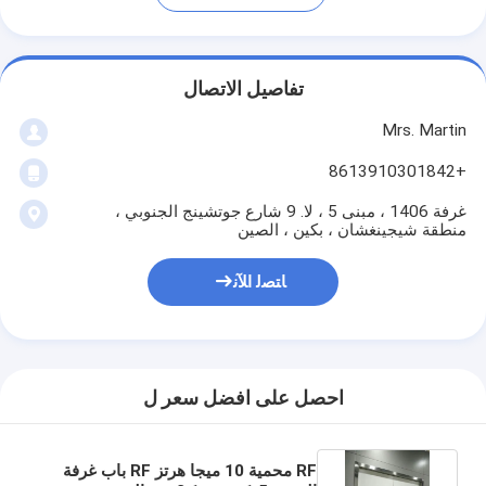
تفاصيل الاتصال
Mrs. Martin
+8613910301842
غرفة 1406 ، مبنى 5 ، لا. 9 شارع جوتشينج الجنوبي ،
منطقة شيجينغشان ، بكين ، الصين
ﺎﺘﺼﻟ ﺍﻶﻧ
احصل على افضل سعر ل
RF محمية 10 ميجا هرتز RF باب غرفة