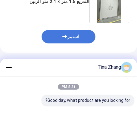
التدريع 1.5 متر × 2.1 متر الرنين
المغناطيسي النووي
استمر
المنتجات الموصى بها
Tina Zhang
8:31 PM
Good day, what product are you looking for?
2.1 X 1.2m 130mhz
أبواب غرفة Emc Rf
100db Rf أبواب محمية
المحمية لغرف Mri
محمي بالضوضاء 
لحماية غرف التصوير
الصناعية