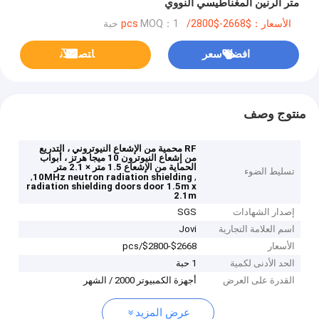
متر الرنين المغناطيسي النووي
الأسعار：$2668-$2800/pcs
MOQ：1 حبة
افضل سعر
ﺎﺘﺼﻟ ﺍﻶﻧ
منتوج وصف
RF محمية من الإشعاع النيوتروني ، التدريع
من إشعاع النيوترون 10 ميجا هرتز ، أبواب
الحماية من الإشعاع 1.5 متر × 2.1 متر
تسليط الضوء
,
,
10MHz neutron radiation shielding
radiation shielding doors door 1.5m x
2.1m
إصدار الشهادات
SGS
اسم العلامة التجارية
Jovi
الأسعار
$2668-$2800/pcs
الحد الأدنى لكمية
1 حبة
القدرة على العرض
أجهزة الكمبيوتر 2000 / الشهر
عرض المزيد